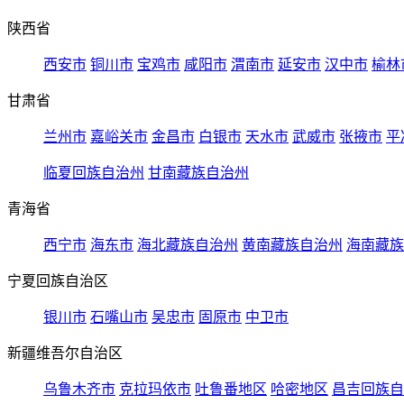
陕西省
西安市
铜川市
宝鸡市
咸阳市
渭南市
延安市
汉中市
榆林
甘肃省
兰州市
嘉峪关市
金昌市
白银市
天水市
武威市
张掖市
平
临夏回族自治州
甘南藏族自治州
青海省
西宁市
海东市
海北藏族自治州
黄南藏族自治州
海南藏族
宁夏回族自治区
银川市
石嘴山市
吴忠市
固原市
中卫市
新疆维吾尔自治区
乌鲁木齐市
克拉玛依市
吐鲁番地区
哈密地区
昌吉回族自