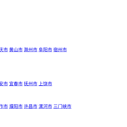
庆市
黄山市
滁州市
阜阳市
宿州市
安市
宜春市
抚州市
上饶市
作市
濮阳市
许昌市
漯河市
三门峡市