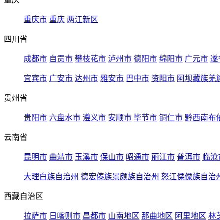
重庆市
重庆
两江新区
四川省
成都市
自贡市
攀枝花市
泸州市
德阳市
绵阳市
广元市
遂
宜宾市
广安市
达州市
雅安市
巴中市
资阳市
阿坝藏族羌
贵州省
贵阳市
六盘水市
遵义市
安顺市
毕节市
铜仁市
黔西南布
云南省
昆明市
曲靖市
玉溪市
保山市
昭通市
丽江市
普洱市
临沧
大理白族自治州
德宏傣族景颇族自治州
怒江傈僳族自治
西藏自治区
拉萨市
日喀则市
昌都市
山南地区
那曲地区
阿里地区
林