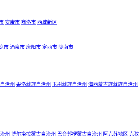
市
安康市
商洛市
西咸新区
凉市
酒泉市
庆阳市
定西市
陇南市
自治州
果洛藏族自治州
玉树藏族自治州
海西蒙古族藏族自治州
治州
博尔塔拉蒙古自治州
巴音郭楞蒙古自治州
阿克苏地区
克孜