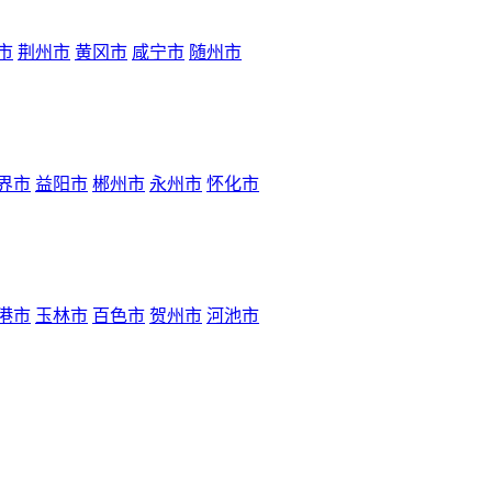
市
荆州市
黄冈市
咸宁市
随州市
界市
益阳市
郴州市
永州市
怀化市
港市
玉林市
百色市
贺州市
河池市