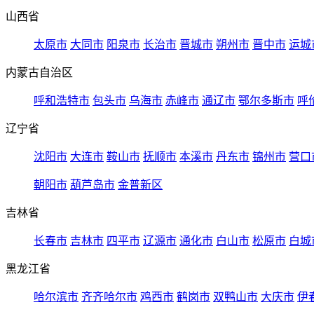
山西省
太原市
大同市
阳泉市
长治市
晋城市
朔州市
晋中市
运城
内蒙古自治区
呼和浩特市
包头市
乌海市
赤峰市
通辽市
鄂尔多斯市
呼
辽宁省
沈阳市
大连市
鞍山市
抚顺市
本溪市
丹东市
锦州市
营口
朝阳市
葫芦岛市
金普新区
吉林省
长春市
吉林市
四平市
辽源市
通化市
白山市
松原市
白城
黑龙江省
哈尔滨市
齐齐哈尔市
鸡西市
鹤岗市
双鸭山市
大庆市
伊