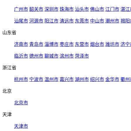
广州市
韶关市
深圳市
珠海市
汕头市
佛山市
江门市
湛江
汕尾市
河源市
阳江市
清远市
东莞市
中山市
潮州市
揭阳
山东省
济南市
青岛市
淄博市
枣庄市
东营市
烟台市
潍坊市
济宁
临沂市
德州市
聊城市
滨州市
菏泽市
浙江省
杭州市
宁波市
温州市
嘉兴市
湖州市
绍兴市
金华市
衢州
北京
北京市
天津
天津市