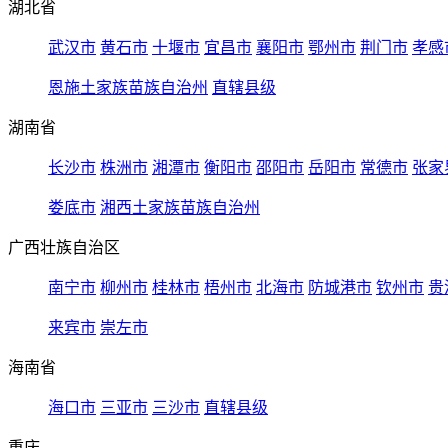
湖北省
武汉市
黄石市
十堰市
宜昌市
襄阳市
鄂州市
荆门市
孝感
恩施土家族苗族自治州
直辖县级
湖南省
长沙市
株洲市
湘潭市
衡阳市
邵阳市
岳阳市
常德市
张家
娄底市
湘西土家族苗族自治州
广西壮族自治区
南宁市
柳州市
桂林市
梧州市
北海市
防城港市
钦州市
贵
来宾市
崇左市
海南省
海口市
三亚市
三沙市
直辖县级
重庆