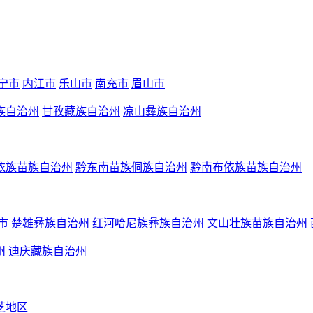
宁市
内江市
乐山市
南充市
眉山市
族自治州
甘孜藏族自治州
凉山彝族自治州
依族苗族自治州
黔东南苗族侗族自治州
黔南布依族苗族自治州
市
楚雄彝族自治州
红河哈尼族彝族自治州
文山壮族苗族自治州
州
迪庆藏族自治州
芝地区