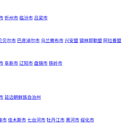
市
忻州市
临汾市
吕梁市
伦贝尔市
巴彦淖尔市
乌兰察布市
兴安盟
锡林郭勒盟
阿拉善盟
市
阜新市
辽阳市
盘锦市
铁岭市
市
延边朝鲜族自治州
春市
佳木斯市
七台河市
牡丹江市
黑河市
绥化市