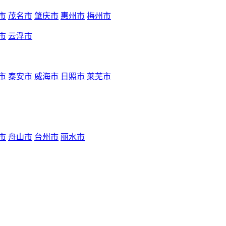
市
茂名市
肇庆市
惠州市
梅州市
市
云浮市
市
泰安市
威海市
日照市
莱芜市
市
舟山市
台州市
丽水市