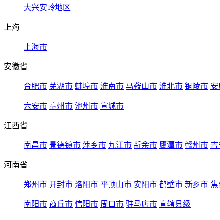
大兴安岭地区
上海
上海市
安徽省
合肥市
芜湖市
蚌埠市
淮南市
马鞍山市
淮北市
铜陵市
安
六安市
亳州市
池州市
宣城市
江西省
南昌市
景德镇市
萍乡市
九江市
新余市
鹰潭市
赣州市
吉
河南省
郑州市
开封市
洛阳市
平顶山市
安阳市
鹤壁市
新乡市
焦
南阳市
商丘市
信阳市
周口市
驻马店市
直辖县级