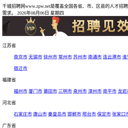
千城招聘网www.zpw.net是覆盖全国各省、市、区县的
需求。 2026年08月06日 星期四
江苏省
南京市
无锡市
徐州市
常州市
苏州市
南通市
连云港市
淮
宿迁市
福建省
福州市
厦门市
莆田市
三明市
泉州市
漳州市
南平市
龙岩
河北省
石家庄市
唐山市
秦皇岛市
邯郸市
邢台市
保定市
张家口
广东省